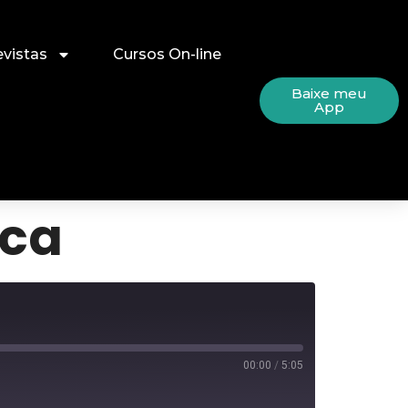
evistas
Cursos On-line
Baixe meu
App
oca
00:00
/
5:05