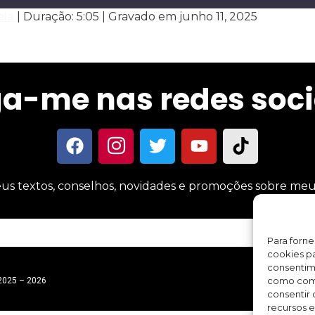
ela
|
Duração: 5:05
|
Gravado em junho 11, 2025
Spotify
ga-me nas redes soci
us textos, conselhos, novidades e promoções sobre meus 
Para forn
cookies pa
consentim
como comp
 2025 – 2026
consentir 
recursos e