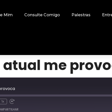
re Mim
Consulte Comigo
Palestras
Entr
 atual me prov
provoca
1x
MPARTILHAR