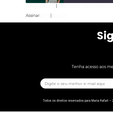
Baixar arquivo
|
Reproduzir numa nova jan
COMPARTILHAR
RSS
Assinar:
RSS
|
Spotify
FEED RSS
LINK
Si
INCORPORAR
Tenha acesso aos me
Todos os direitos reservados para Maria Rafart –