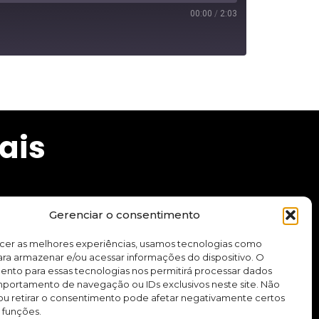
00:00
/
2:03
ais
Gerenciar o consentimento
cursos e aplicativo.
ecer as melhores experiências, usamos tecnologias como
ra armazenar e/ou acessar informações do dispositivo. O
ento para essas tecnologias nos permitirá processar dados
Quero me inscrever
ortamento de navegação ou IDs exclusivos neste site. Não
ou retirar o consentimento pode afetar negativamente certos
 funções.