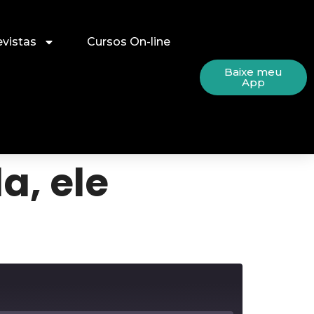
evistas
Cursos On-line
Baixe meu
App
a, ele