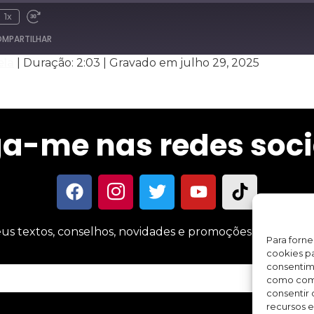
1x
MPARTILHAR
ela
|
Duração: 2:03
|
Gravado em julho 29, 2025
Spotify
ga-me nas redes soci
us textos, conselhos, novidades e promoções sobre meus 
Para forn
cookies pa
consentim
como comp
consentir 
recursos e