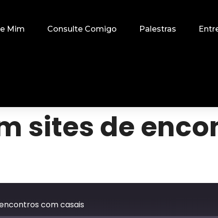
re Mim
Consulte Comigo
Palestras
Entr
em sites de enc
e encontros com casais