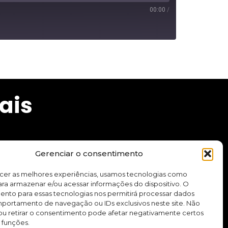
00:00
/
ais
Gerenciar o consentimento
cursos e aplicativo.
ecer as melhores experiências, usamos tecnologias como
ra armazenar e/ou acessar informações do dispositivo. O
ento para essas tecnologias nos permitirá processar dados
Quero me inscrever
ortamento de navegação ou IDs exclusivos neste site. Não
ou retirar o consentimento pode afetar negativamente certos
 funções.