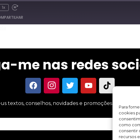
1x
MPARTILHAR
ela
Spotify
ga-me nas redes soci
us textos, conselhos, novidades e promoções sobre meus 
Para forn
cookies pa
consentim
como comp
consentir 
recursos e