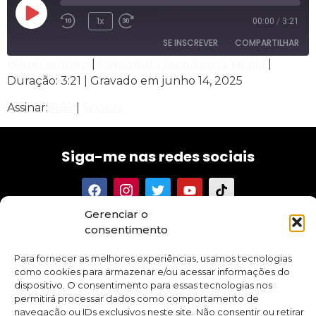
1x
00:00
/
3:21
SE INSCREVER
COMPARTILHAR
Baixar arquivo
|
Reproduzir numa nova janela
|
Duração: 3:21
|
Gravado em junho 14, 2025
COMPARTILHAR
RSS
Spotify
Assinar:
RSS
|
Spotify
FEED RSS
LINK
INCORPORAR
Siga-me nas redes sociais
Gerenciar o
Tenha acesso aos meus textos, conselhos, novidades e
consentimento
promoções sobre meus cursos e aplicativo.
Para fornecer as melhores experiências, usamos tecnologias
como cookies para armazenar e/ou acessar informações do
dispositivo. O consentimento para essas tecnologias nos
permitirá processar dados como comportamento de
navegação ou IDs exclusivos neste site. Não consentir ou retirar