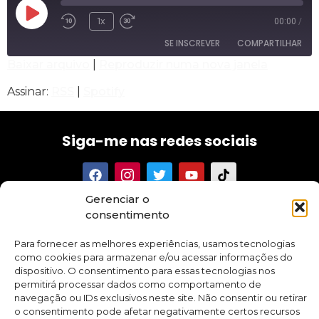
1x
00:00
/
SE INSCREVER
COMPARTILHAR
Baixar arquivo
|
Reproduzir numa nova janela
COMPARTILHAR
RSS
Spotify
Assinar:
RSS
|
Spotify
FEED RSS
LINK
Siga-me nas redes sociais
INCORPORAR
Gerenciar o
Tenha acesso aos meus textos, conselhos, novidades e
consentimento
promoções sobre meus cursos e aplicativo.
Para fornecer as melhores experiências, usamos tecnologias
como cookies para armazenar e/ou acessar informações do
dispositivo. O consentimento para essas tecnologias nos
permitirá processar dados como comportamento de
navegação ou IDs exclusivos neste site. Não consentir ou retirar
Quero me inscrever
o consentimento pode afetar negativamente certos recursos