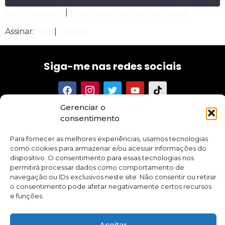
Baixar arquivo
|
Reproduzir numa nova janela
COMPARTILHAR
RSS
Spotify
Assinar:
RSS
|
Spotify
FEED RSS
LINK
Siga-me nas redes sociais
INCORPORAR
Gerenciar o
Tenha acesso aos meus textos, conselhos, novidades e
consentimento
promoções sobre meus cursos e aplicativo.
Para fornecer as melhores experiências, usamos tecnologias
como cookies para armazenar e/ou acessar informações do
dispositivo. O consentimento para essas tecnologias nos
permitirá processar dados como comportamento de
navegação ou IDs exclusivos neste site. Não consentir ou retirar
Quero me inscrever
o consentimento pode afetar negativamente certos recursos
e funções.
Todos
Aceitar
os