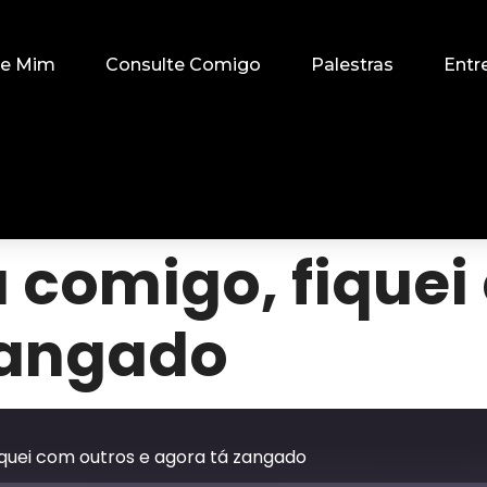
re Mim
Consulte Comigo
Palestras
Entr
u comigo, fiquei
zangado
iquei com outros e agora tá zangado