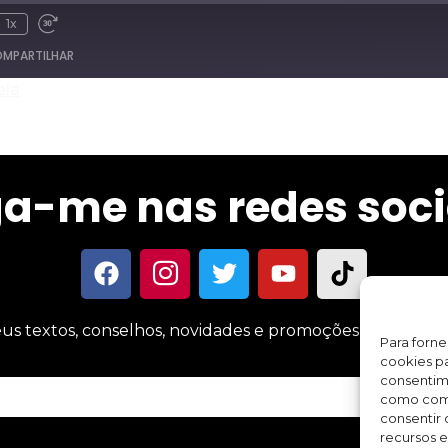
1x
MPARTILHAR
ela
Spotify
ga-me nas redes soci
us textos, conselhos, novidades e promoções sobre meus 
Para forn
cookies pa
consentim
como comp
consentir 
recursos e