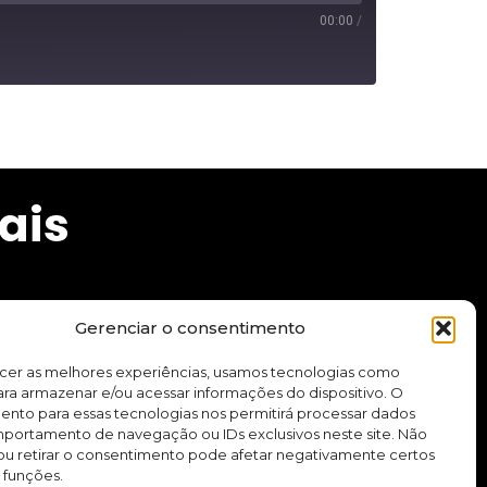
00:00
/
ais
Gerenciar o consentimento
cursos e aplicativo.
ecer as melhores experiências, usamos tecnologias como
ra armazenar e/ou acessar informações do dispositivo. O
ento para essas tecnologias nos permitirá processar dados
Quero me inscrever
ortamento de navegação ou IDs exclusivos neste site. Não
ou retirar o consentimento pode afetar negativamente certos
 funções.