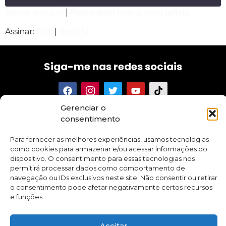
Baixar arquivo
|
Reproduzir numa nova janela
COMPARTILHAR
RSS
Spotify
Assinar:
RSS
|
Spotify
FEED RSS
LINK
Siga-me nas redes sociais
INCORPORAR
Gerenciar o
Tenha acesso aos meus textos, conselhos, novidades e
consentimento
promoções sobre meus cursos e aplicativo.
Para fornecer as melhores experiências, usamos tecnologias
como cookies para armazenar e/ou acessar informações do
dispositivo. O consentimento para essas tecnologias nos
permitirá processar dados como comportamento de
navegação ou IDs exclusivos neste site. Não consentir ou retirar
Quero me inscrever
o consentimento pode afetar negativamente certos recursos
e funções.
Todos
Aceitar
os