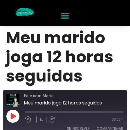
Meu marido
joga 12 horas
seguidas
Fale com Maria
Meu marido joga 12 horas seguidas
1x
00:00
/
SE INSCREVER
COMPARTILHAR