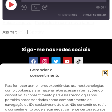
1x
00:00
/
SE INSCREVER
COMPARTILHAR
Baixar arquivo
|
Reproduzir numa nova janela
COMPARTILHAR
RSS
Spotify
Assinar:
RSS
|
Spotify
FEED RSS
LINK
Siga-me nas redes sociais
INCORPORAR
Gerenciar o
Tenha acesso aos meus textos, conselhos, novidades e
consentimento
promoções sobre meus cursos e aplicativo.
Para fornecer as melhores experiências, usamos tecnologias
como cookies para armazenar e/ou acessar informações do
dispositivo. O consentimento para essas tecnologias nos
permitirá processar dados como comportamento de
navegação ou IDs exclusivos neste site. Não consentir ou retirar
Quero me inscrever
o consentimento pode afetar negativamente certos recursos