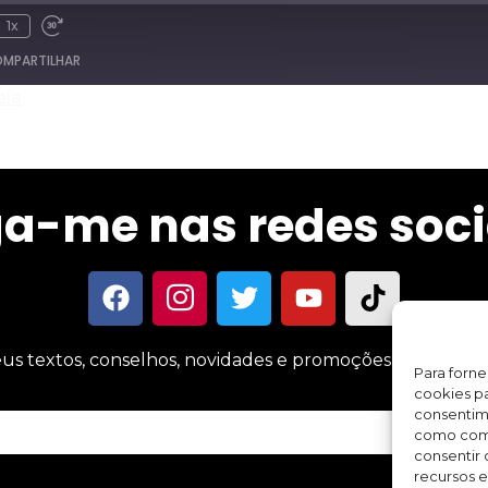
1x
MPARTILHAR
ela
Spotify
ga-me nas redes soci
us textos, conselhos, novidades e promoções sobre meus 
Para forn
cookies pa
consentim
como comp
consentir 
recursos e