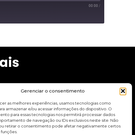
00:00
/
ais
Gerenciar o consentimento
cursos e aplicativo.
ecer as melhores experiências, usamos tecnologias como
ra armazenar e/ou acessar informações do dispositivo. O
ento para essas tecnologias nos permitirá processar dados
Quero me inscrever
ortamento de navegação ou IDs exclusivos neste site. Não
ou retirar o consentimento pode afetar negativamente certos
 funções.