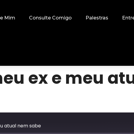
re Mim
Consulte Comigo
Palestras
Entr
eu ex e meu at
u atual nem sabe