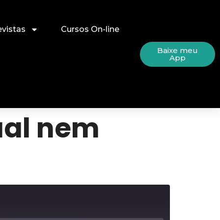
evistas
Cursos On-line
Baixe meu
App
ual nem