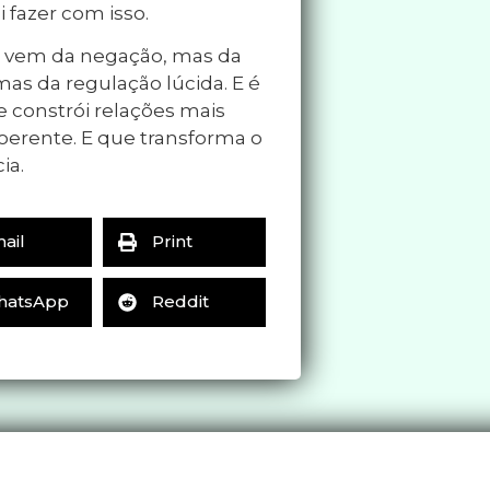
 fazer com isso.
ão vem da negação, mas da
as da regulação lúcida. E é
e constrói relações mais
coerente. E que transforma o
ia.
ail
Print
hatsApp
Reddit