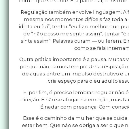
com o que se sente. E, a partir daí, construi
Regulação também envolve linguagem. A f
mesma nos momentos difíceis faz toda a 
idiota eu fui”, tentar “eu fiz o melhor que 
de “não posso me sentir assim”, tentar “
sinta assim”. Palavras curam — ou ferem. 
como se fala interna
Outra prática importante é a pausa. Muitas
porque não damos tempo. Uma respiração p
de águas entre um impulso destrutivo e u
cria espaço para o eu adulto as
E, por fim, é preciso lembrar: regular não é 
direção. É não se afogar na emoção, mas t
É nadar com presença. Com consciê
Esse é o caminho da mulher que se cuida 
estar bem. Que não se obriga a ser o que