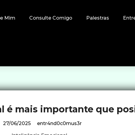
re Mim
Consulte Comigo
Palestras
Entr
 é mais importante que pos
27/06/2025
entr4nd0c0mus3r