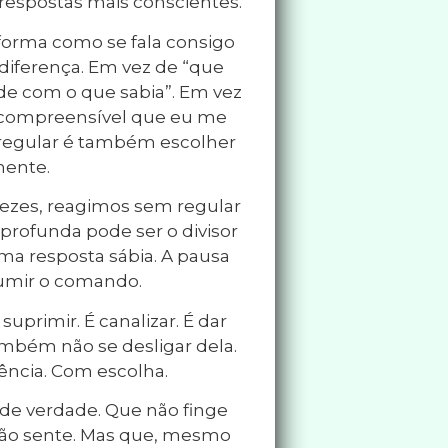
r respostas mais conscientes.
orma como se fala consigo
diferença. Em vez de “que
pude com o que sabia”. Em vez
é compreensível que eu me
E regular é também escolher
mente.
 vezes, reagimos sem regular
rofunda pode ser o divisor
ma resposta sábia. A pausa
sumir o comando.
suprimir. É canalizar. É dar
ambém não se desligar dela.
ncia. Com escolha.
de verdade. Que não finge
 não sente. Mas que, mesmo