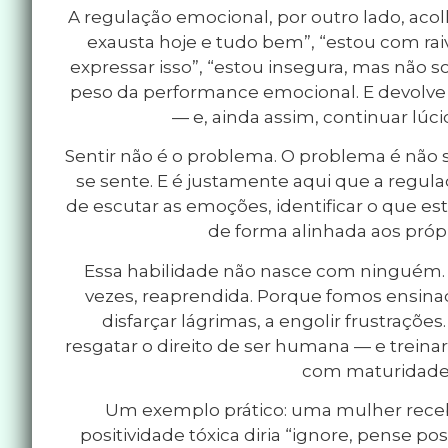
A regulação emocional, por outro lado, acolh
exausta hoje e tudo bem”, “estou com ra
expressar isso”, “estou insegura, mas não so
peso da performance emocional. E devolve à
— e, ainda assim, continuar lúci
Sentir não é o problema. O problema é não 
se sente. E é justamente aqui que a regul
de escutar as emoções, identificar o que est
de forma alinhada aos própr
Essa habilidade não nasce com ninguém. E
vezes, reaprendida. Porque fomos ensinad
disfarçar lágrimas, a engolir frustrações
resgatar o direito de ser humana — e treinar
com maturidade
Um exemplo prático: uma mulher recebe
positividade tóxica diria “ignore, pense posi