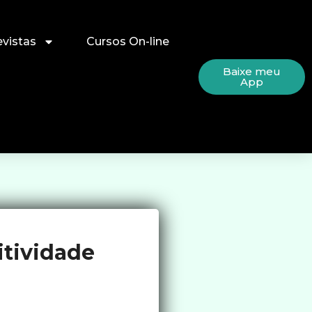
evistas
Cursos On-line
Baixe meu
App
itividade