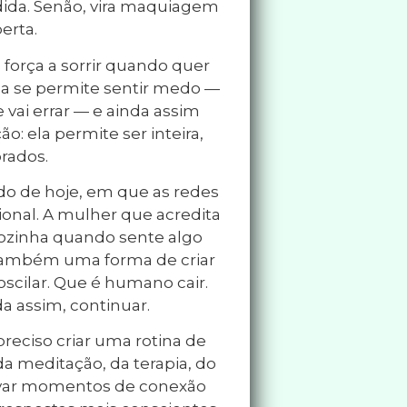
dida. Senão, vira maquiagem
erta.
orça a sorrir quando quer
Ela se permite sentir medo —
vai errar — e ainda assim
o: ela permite ser inteira,
rados.
o de hoje, em que as redes
ional. A mulher que acredita
ozinha quando sente algo
é também uma forma de criar
scilar. Que é humano cair.
da assim, continuar.
reciso criar uma rotina de
 da meditação, da terapia, do
tivar momentos de conexão