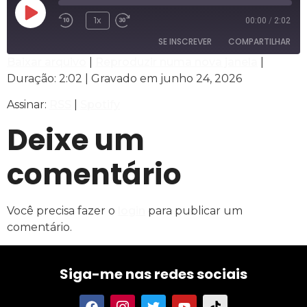
1x
00:00
/
2:02
SE INSCREVER
COMPARTILHAR
Baixar arquivo
|
Reproduzir numa nova janela
|
Duração: 2:02
|
Gravado em junho 24, 2026
COMPARTILHAR
RSS
Spotify
Assinar:
RSS
|
Spotify
FEED RSS
LINK
Deixe um
INCORPORAR
comentário
Você precisa fazer o
login
para publicar um
comentário.
Siga-me nas redes sociais