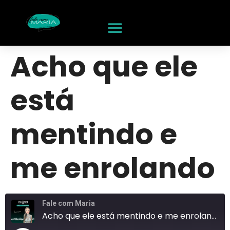
Acho que ele
está
mentindo e
me enrolando
Fale com Maria
Acho que ele está mentindo e me enrolando