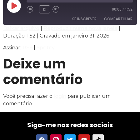
1x
00:00
/
1:52
SE INSCREVER
COMPARTILHAR
Baixar arquivo
|
Reproduzir numa nova janela
|
Duração: 1:52
|
Gravado em janeiro 31, 2026
COMPARTILHAR
RSS
Spotify
Assinar:
RSS
|
Spotify
FEED RSS
LINK
Deixe um
INCORPORAR
comentário
Você precisa fazer o
login
para publicar um
comentário.
Siga-me nas redes sociais