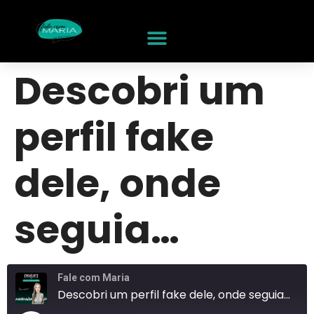
Descobri um
perfil fake
dele, onde
seguia…
Fale com Maria
Descobri um perfil fake dele, onde seguia...