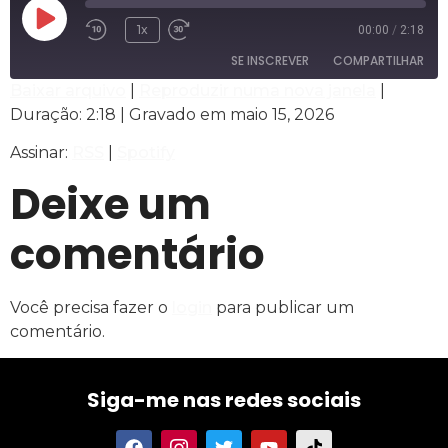
1x
00:00
/
2:18
SE INSCREVER
COMPARTILHAR
Baixar arquivo
|
Reproduzir numa nova janela
|
Duração: 2:18
|
Gravado em maio 15, 2026
COMPARTILHAR
RSS
Spotify
Assinar:
RSS
|
Spotify
FEED RSS
LINK
Deixe um
INCORPORAR
comentário
Você precisa fazer o
login
para publicar um
comentário.
Siga-me nas redes sociais