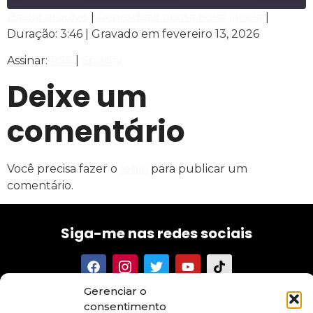
Baixar arquivo
|
Reproduzir numa nova janela
|
Duração: 3:46
|
Gravado em fevereiro 13, 2026
COMPARTILHAR
RSS
Spotify
Assinar:
RSS
|
Spotify
FEED RSS
LINK
Deixe um
INCORPORAR
comentário
Você precisa fazer o
login
para publicar um
comentário.
Siga-me nas redes sociais
Gerenciar o
Tenha acesso aos meus textos, conselhos, novidades e
consentimento