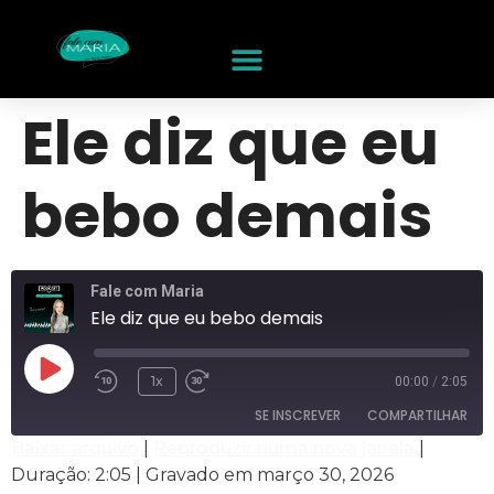
Ele diz que eu
bebo demais
Fale com Maria
Ele diz que eu bebo demais
1x
00:00
/
2:05
SE INSCREVER
COMPARTILHAR
Baixar arquivo
|
Reproduzir numa nova janela
|
Duração: 2:05
|
Gravado em março 30, 2026
COMPARTILHAR
RSS
Spotify