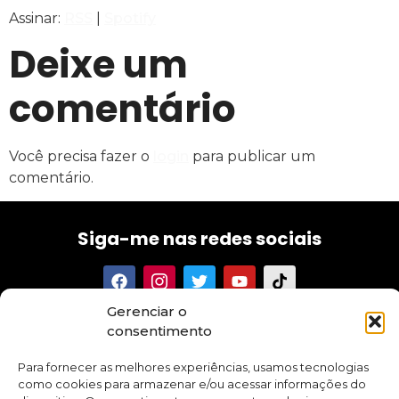
Assinar:
RSS
|
Spotify
FEED RSS
LINK
Deixe um
INCORPORAR
comentário
Você precisa fazer o
login
para publicar um
comentário.
Siga-me nas redes sociais
Gerenciar o
Tenha acesso aos meus textos, conselhos, novidades e
consentimento
promoções sobre meus cursos e aplicativo.
Para fornecer as melhores experiências, usamos tecnologias
como cookies para armazenar e/ou acessar informações do