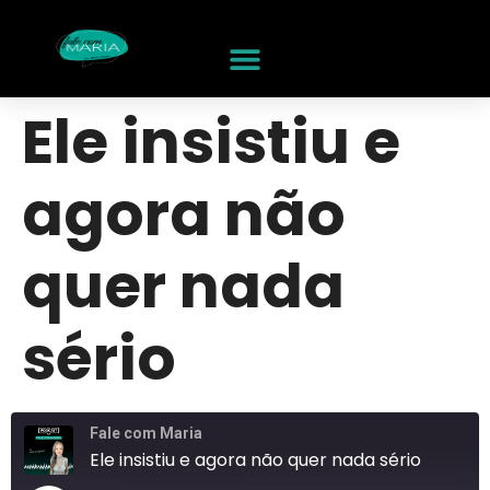
Ele insistiu e
agora não
quer nada
sério
Fale com Maria
Ele insistiu e agora não quer nada sério