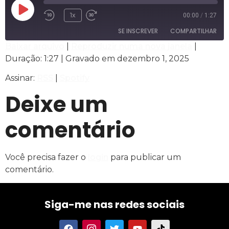
1x
00:00
/
1:27
SE INSCREVER
COMPARTILHAR
Baixar arquivo
|
Reproduzir numa nova janela
|
Duração: 1:27
|
Gravado em dezembro 1, 2025
COMPARTILHAR
RSS
Spotify
Assinar:
RSS
|
Spotify
FEED RSS
LINK
Deixe um
INCORPORAR
comentário
Você precisa fazer o
login
para publicar um
comentário.
Siga-me nas redes sociais