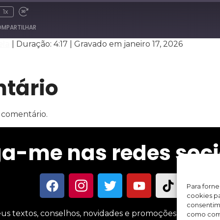
1x
MPARTILHAR
ela
|
Duração: 4:17
|
Gravado em janeiro 17, 2026
Spotify
tário
 comentário.
ga-me nas redes soci
Para forn
cookies pa
consentim
us textos, conselhos, novidades e promoções sobre meus 
como comp