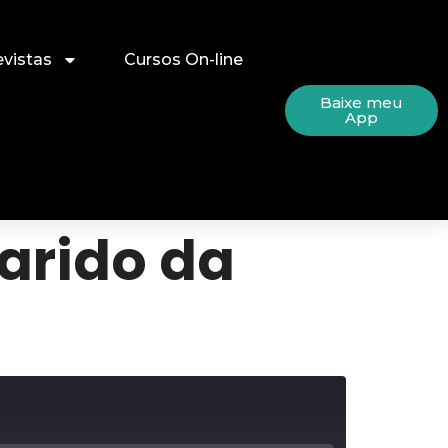
evistas
Cursos On-line
Baixe meu
App
arido da