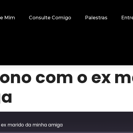
re Mim
Consulte Comigo
Palestras
Entr
iono com o ex m
ga
 ex marido da minha amiga