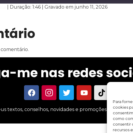
ela
|
Duração: 1:46
|
Gravado em junho 11, 2026
Spotify
tário
 comentário.
ga-me nas redes soci
Para forn
cookies pa
us textos, conselhos, novidades e promoções sobre meus 
consentim
como comp
consentir 
recursos e