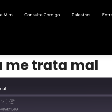
re Mim
Consulte Comigo
Palestras
Entr
 me trata mal
mal
1x
MPARTILHAR