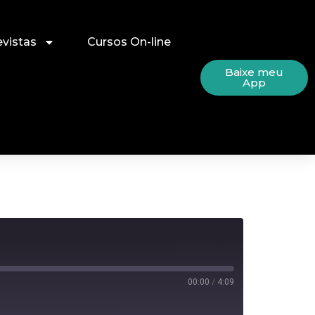
evistas
Cursos On-line
Baixe meu
App
00:00
/
4:09