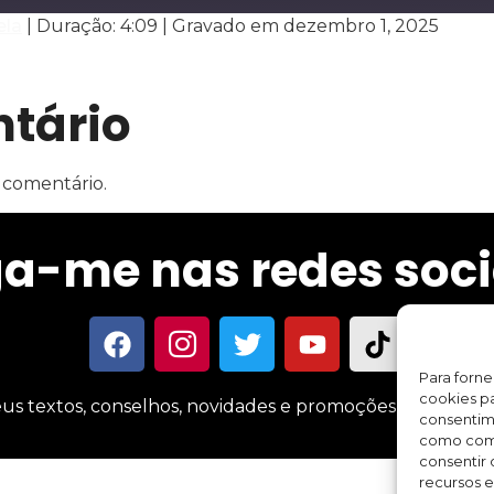
ela
|
Duração: 4:09
|
Gravado em dezembro 1, 2025
Spotify
tário
 comentário.
ga-me nas redes soci
Para forn
cookies pa
us textos, conselhos, novidades e promoções sobre meus 
consentim
como comp
consentir 
recursos e