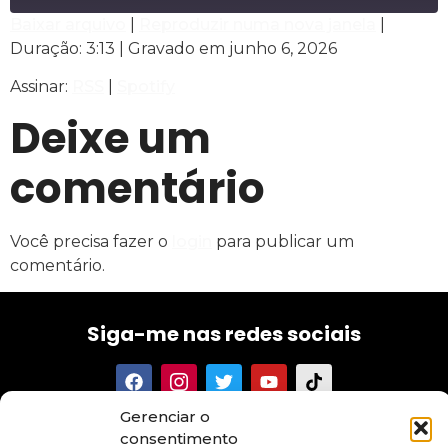
Baixar arquivo
|
Reproduzir numa nova janela
|
Duração: 3:13
|
Gravado em junho 6, 2026
COMPARTILHAR
RSS
Spotify
Assinar:
RSS
|
Spotify
FEED RSS
LINK
Deixe um
INCORPORAR
comentário
Você precisa fazer o
login
para publicar um
comentário.
Siga-me nas redes sociais
Gerenciar o
Tenha acesso aos meus textos, conselhos, novidades e
consentimento