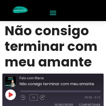
Não consigo
terminar com
meu amante
Fale com Maria
Não consigo terminar com meu amante
1x
00:00
/
3:13
SE INSCREVER
COMPARTILHAR