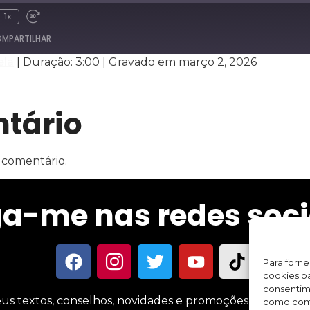
1x
MPARTILHAR
ela
|
Duração: 3:00
|
Gravado em março 2, 2026
Spotify
tário
 comentário.
ga-me nas redes soci
Para forn
cookies pa
consentim
us textos, conselhos, novidades e promoções sobre meus 
como comp