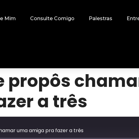
re Mim
Consulte Comigo
Palestras
Entr
me propôs cham
zer a três
hamar uma amiga pra fazer a três