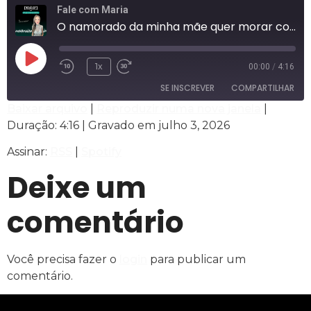
Fale com Maria
O namorado da minha mãe quer morar com ela
1x
00:00
/
4:16
SE INSCREVER
COMPARTILHAR
Baixar arquivo
|
Reproduzir numa nova janela
|
Duração: 4:16
|
Gravado em julho 3, 2026
COMPARTILHAR
RSS
Spotify
Assinar:
RSS
|
Spotify
FEED RSS
LINK
Deixe um
INCORPORAR
comentário
Você precisa fazer o
login
para publicar um
comentário.