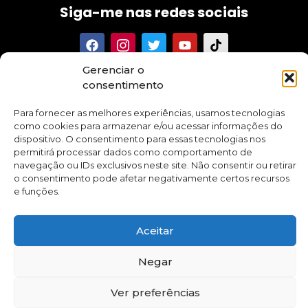
Siga-me nas redes sociais
Gerenciar o
Tenha acesso aos meus textos, conselhos, novidades e
consentimento
promoções sobre meus cursos e aplicativo.
Para fornecer as melhores experiências, usamos tecnologias
como cookies para armazenar e/ou acessar informações do
dispositivo. O consentimento para essas tecnologias nos
permitirá processar dados como comportamento de
navegação ou IDs exclusivos neste site. Não consentir ou retirar
Quero me inscrever
o consentimento pode afetar negativamente certos recursos
e funções.
Todos
Aceitar
os
direitos
reservados
para
Negar
Maria
Rafart
–
Ver preferências
2025
–