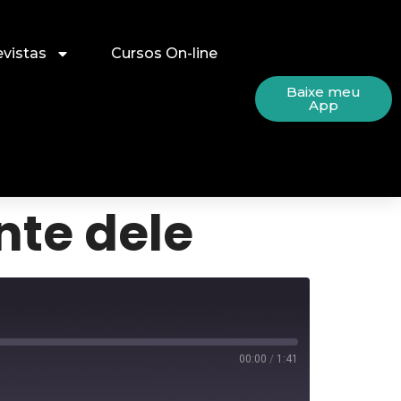
evistas
Cursos On-line
Baixe meu
App
te dele
00:00
/
1:41