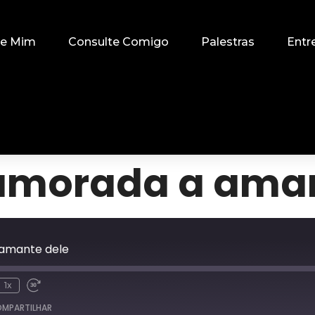
re Mim
Consulte Comigo
Palestras
Entr
namorada a aman
 amante dele
1x
MPARTILHAR