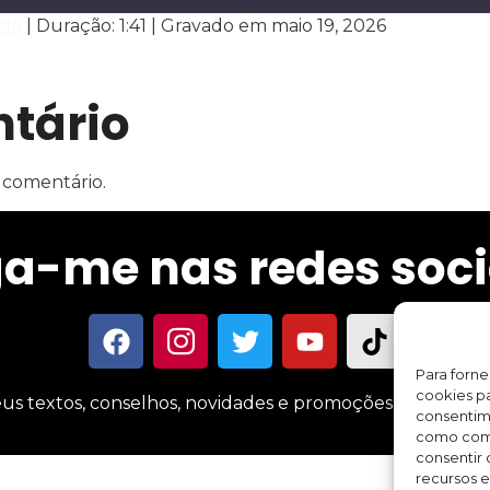
ela
|
Duração: 1:41
|
Gravado em maio 19, 2026
Spotify
tário
 comentário.
ga-me nas redes soci
Para forn
cookies pa
us textos, conselhos, novidades e promoções sobre meus 
consentim
como comp
consentir 
recursos e