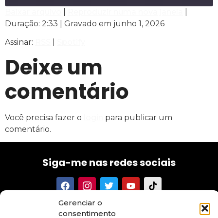
Baixar arquivo
|
Reproduzir numa nova janela
|
Duração: 2:33
|
Gravado em junho 1, 2026
COMPARTILHAR
RSS
Spotify
Assinar:
RSS
|
Spotify
FEED RSS
LINK
Deixe um
INCORPORAR
comentário
Você precisa fazer o
login
para publicar um
comentário.
Siga-me nas redes sociais
Gerenciar o
Tenha acesso aos meus textos, conselhos, novidades e
consentimento