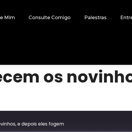
re Mim
Consulte Comigo
Palestras
Entr
cem os novinho
inhos, e depois eles fogem