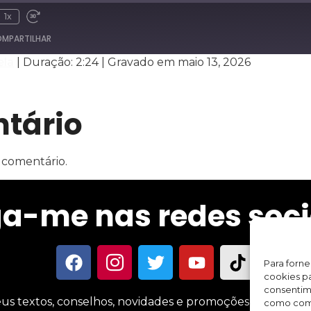
1x
MPARTILHAR
ela
|
Duração: 2:24
|
Gravado em maio 13, 2026
Spotify
tário
 comentário.
ga-me nas redes soci
Para forn
cookies pa
consentim
us textos, conselhos, novidades e promoções sobre meus 
como comp