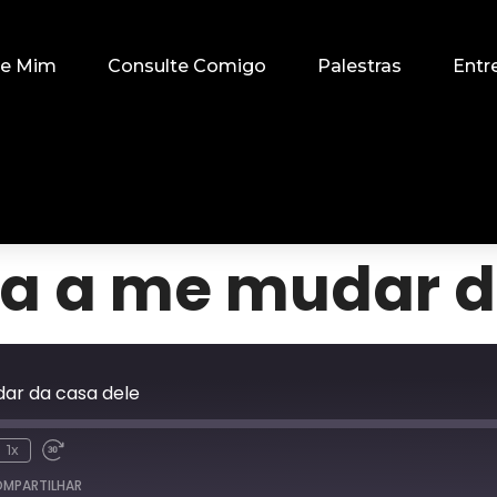
re Mim
Consulte Comigo
Palestras
Entr
a a me mudar d
ar da casa dele
1x
MPARTILHAR