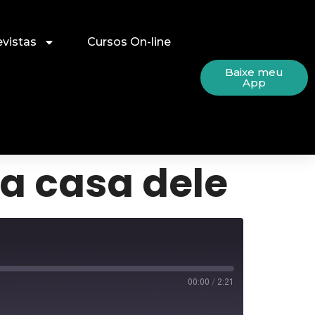
evistas
Cursos On-line
Baixe meu
App
a casa dele
00:00
/
2:21