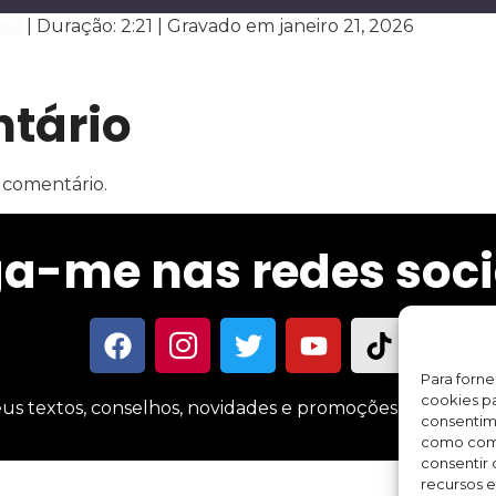
ela
|
Duração: 2:21
|
Gravado em janeiro 21, 2026
Spotify
tário
 comentário.
ga-me nas redes soci
Para forn
cookies pa
us textos, conselhos, novidades e promoções sobre meus 
consentim
como comp
consentir 
recursos e