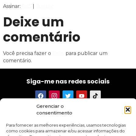
Assinar:
RSS
|
Spotify
FEED RSS
LINK
Deixe um
INCORPORAR
comentário
Você precisa fazer o
login
para publicar um
comentário.
Siga-me nas redes sociais
Gerenciar o
Tenha acesso aos meus textos, conselhos, novidades e
consentimento
promoções sobre meus cursos e aplicativo.
Para fornecer as melhores experiências, usamos tecnologias
como cookies para armazenar e/ou acessar informações do