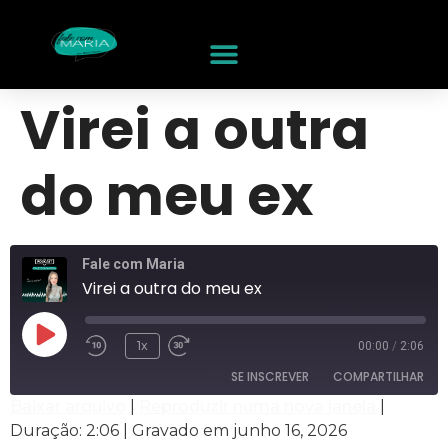
Virei a outra
do meu ex
Fale com Maria
Virei a outra do meu ex
1x
00:00
/
2:06
SE INSCREVER
COMPARTILHAR
Baixar arquivo
|
Reproduzir numa nova janela
|
Duração: 2:06
|
Gravado em junho 16, 2026
COMPARTILHAR
RSS
Spotify