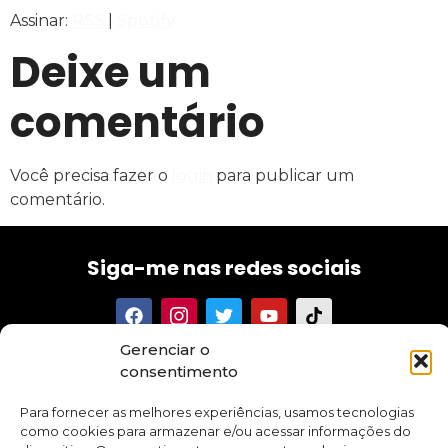
Assinar:
RSS
|
Spotify
FEED RSS
LINK
Deixe um
INCORPORAR
comentário
Você precisa fazer o
login
para publicar um
comentário.
Siga-me nas redes sociais
Gerenciar o
Tenha acesso aos meus textos, conselhos, novidades e
consentimento
promoções sobre meus cursos e aplicativo.
Para fornecer as melhores experiências, usamos tecnologias
como cookies para armazenar e/ou acessar informações do