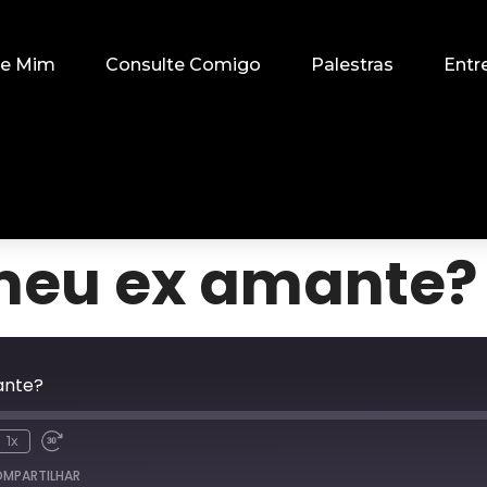
re Mim
Consulte Comigo
Palestras
Entr
meu ex amante?
ante?
1x
MPARTILHAR