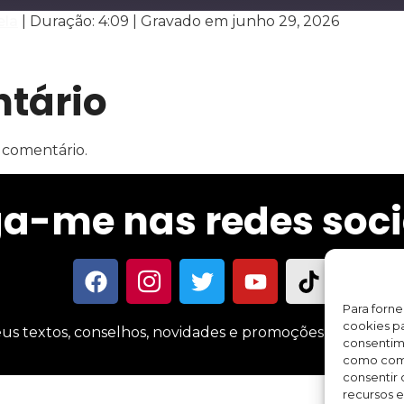
ela
|
Duração: 4:09
|
Gravado em junho 29, 2026
Spotify
tário
 comentário.
ga-me nas redes soci
Para forn
cookies pa
us textos, conselhos, novidades e promoções sobre meus 
consentim
como comp
consentir 
recursos e