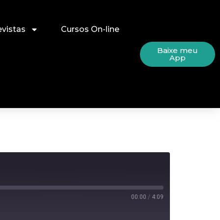
evistas
Cursos On-line
Baixe meu
App
00:00
/
4:09