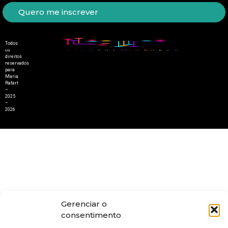
Quero me inscrever
Todos
os
direitos
reservados
para
Maria
Rafart
–
2025
–
2026
Gerenciar o
consentimento